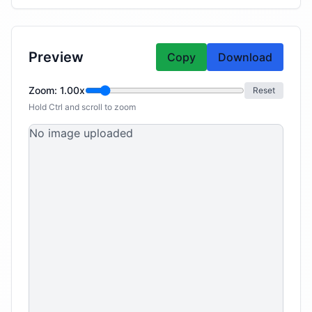
Preview
Copy
Download
Zoom
:
1.00
x
Reset
Hold Ctrl and scroll to zoom
No image uploaded